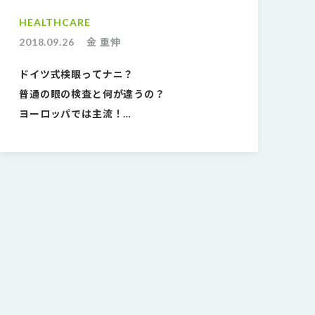
HEALTHCARE
2018.09.26
金 重伸
ドイツ式検眼ってナニ？
普通の眼の検査と何が違うの？
ヨーロッパでは主流！
日本では限られた人しか受けたことのない
本当の検眼方法とは。