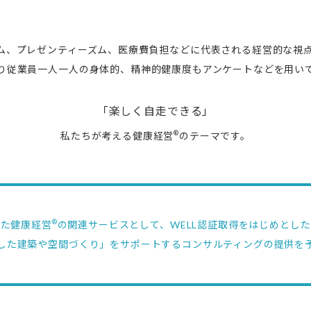
ム、プレゼンティーズム、医療費負担などに代表される経営的な視
り従業員一人一人の身体的、精神的健康度もアンケートなどを用い
「楽しく自走できる」
®
私たちが考える健康経営
のテーマです。
®
また健康経営
の関連サービスとして、WELL認証取得をはじめとし
した建築や空間づくり」をサポートするコンサルティングの提供を