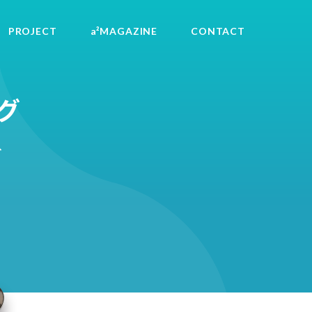
PROJECT
a²MAGAZINE
CONTACT
グ
へ