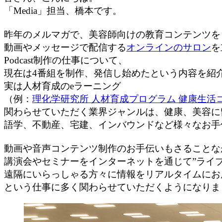
「Media」担当、橋本です。
昨年のメルマガで、美容師向けの教育コンテンツを
動画やメッセージで配信する
オンラインのサロン
を
Podcast制作の仕事について、
現在は4番組を制作、発信し始めたという内容を紹
実は人材育成のeラーニング
（例：
理化学研究所 人材育成プログラム 健康生活
関わらせていただく業界ジャンルは、健康、美容に
語学、不動産、宅建、インバウンドなど様々なお手
動画や音声コンテンツ制作のお手伝いもさることな
講演会やセミナーをインターネットを通じて”ライブ
遠隔にいらっしゃる方々に情報をリアルタイムにお
という仕事に多く関わらせていただくようになりま