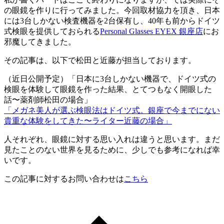
の眼鏡を作りに行ってみました。今回取材協力を頂き、日本
には3台しかない検査機器を2台保有し、40年も前からドイツ
式検眼を提供しておられる
Personal Glasses EYEX 銀座店
にお
邪魔してきました。
その記事は、以下で松田と近藤が担当しております。
（近日公開予定）「日本に3台しかない機器で、ドイツ式の
検眼を体験して眼鏡を作った結果、とてつもなく開眼した
話〜薬剤師松田の場合」
「メガネ美人が選ぶ検眼法はドイツ式。銀座で今までにない
貴重な体験をしてきた〜ライター近藤の場合」
人それぞれ、眼鏡に対する思い入れは違うと思います。まだ
見たことのない世界を見るために、少しでも参考になれば幸
いです。
この記事に対するお問い合わせは
こちら