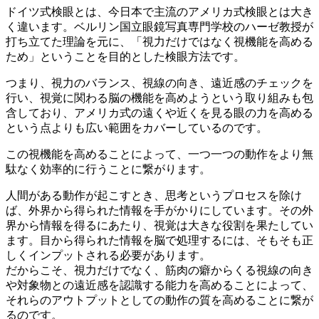
ドイツ式検眼とは、今日本で主流のアメリカ式検眼とは大き
く違います。ベルリン国立眼鏡写真専門学校のハーゼ教授が
打ち立てた理論を元に、「視力だけではなく視機能を高める
ため」ということを目的とした検眼方法です。
つまり、視力のバランス、視線の向き、遠近感のチェックを
行い、視覚に関わる脳の機能を高めようという取り組みも包
含しており、アメリカ式の遠くや近くを見る眼の力を高める
という点よりも広い範囲をカバーしているのです。
この視機能を高めることによって、一つ一つの動作をより無
駄なく効率的に行うことに繋がります。
人間がある動作が起こすとき、思考というプロセスを除け
ば、外界から得られた情報を手がかりにしています。その外
界から情報を得るにあたり、視覚は大きな役割を果たしてい
ます。目から得られた情報を脳で処理するには、そもそも正
しくインプットされる必要があります。
だからこそ、視力だけでなく、筋肉の癖からくる視線の向き
や対象物との遠近感を認識する能力を高めることによって、
それらのアウトプットとしての動作の質を高めることに繋が
るのです。