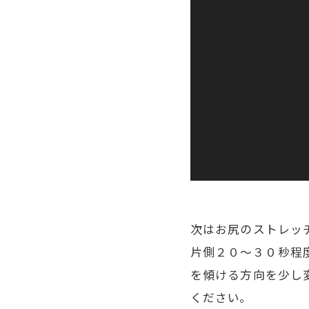
次はお尻のストレッ
片側２０〜３０秒程
を傾ける方向を少し
ください。