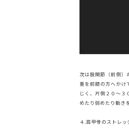
次は股関節（前側）
重を前膝の方へかけ
じく、片側２０〜３
めたり弱めたり動きを
４.肩甲骨のストレッ