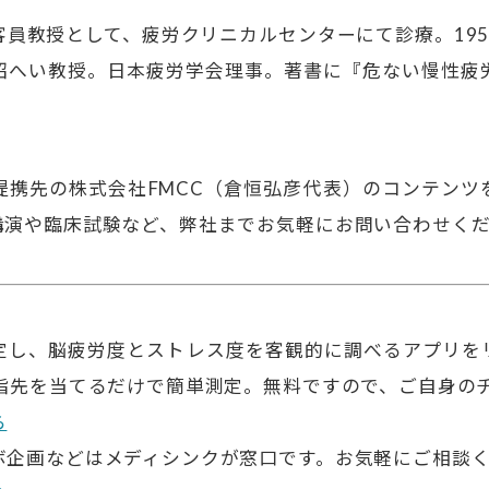
客員教授として、疲労クリニカルセンターにて診療。195
招へい教授。日本疲労学会理事。著書に『危ない慢性疲
提携先の株式会社FMCC（倉恒弘彦代表）のコンテンツ
講演や臨床試験など、弊社までお気軽にお問い合わせく
定し、脳疲労度とストレス度を客観的に調べるアプリ
秒指先を当てるだけで簡単測定。無料ですので、ご自身の
ら
ボ企画などはメディシンクが窓口です。お気軽にご相談