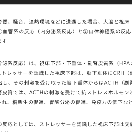
労働、騒音、温熱環境などに遭遇した場合、大脳と視床
①血管系の反応（内分泌系反応）と②自律神経系の反応
ます。
泌系反応）は、視床下部・下垂体・副腎皮質系（HPA a
ストレッサーを認識した視床下部は、脳下垂体にCRH（
出し、その刺激を受け取った脳下垂体からはACTH（副
腎皮質では、ACTHの刺激を受けて抗ストレスホルモン
され、糖新生の促進、胃酸分泌の促進、免疫力の低下な
の反応としては、ストレッサーを認識した視床下部は交