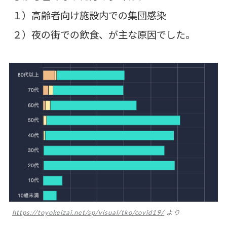
１）高齢者向け施設内での集団感染
２）夜の街での飲食、が主な原因でした。
https://toyokeizai.net/sp/visual/tko/covid19/
より