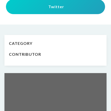
Twitter
CATEGORY
ALL
HEALTHCARE
TECHNOLOGY
CREATIVE
TOPICS
CONTRIBUTOR
All
丸山 崇
安達 直美
持田 騎一郎
小松 佳弘
長尾 樹
土屋 雅之
福本 幸子
今村 翠
ごんだ えり
坂本 学
枡本 洋典
河野 俊之
濱田 浩昭
松田 惇
金 重伸
福田 潤
近藤 由美