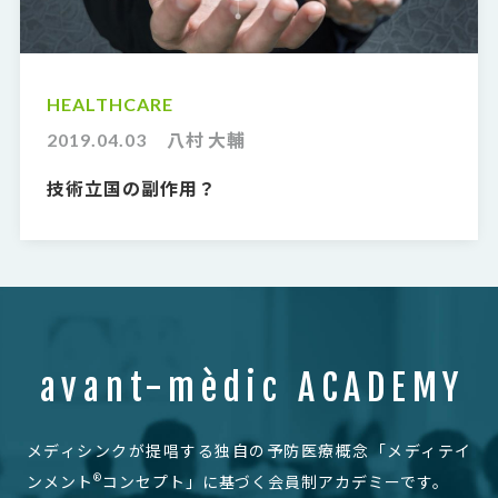
HEALTHCARE
2019.04.03
八村 大輔
技術立国の副作用？
avant-mèdic ACADEMY
メディシンクが提唱する独自の予防医療概念
「メディテイ
®
ンメント
コンセプト」に基づく会員制アカデミーです。